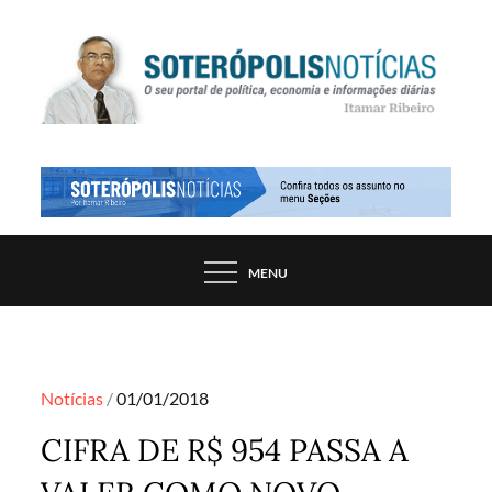
Skip
to
content
PORTAL DE NOTÍCIAS DE SALVADOR E
SOTERÓPOLIS NOTÍCIAS
REGIÃO, POR ITAMAR RIBEIRO
MENU
Posted
Notícias
01/01/2018
on
CIFRA DE R$ 954 PASSA A