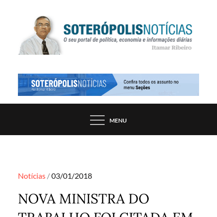
Skip
to
content
PORTAL DE NOTÍCIAS DE SALVADOR E
SOTERÓPOLIS NOTÍCIAS
REGIÃO, POR ITAMAR RIBEIRO
MENU
Posted
Notícias
03/01/2018
on
NOVA MINISTRA DO