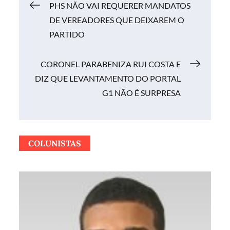
Navegação
PHS NÃO VAI REQUERER MANDATOS
DE VEREADORES QUE DEIXAREM O
de
PARTIDO
Post
CORONEL PARABENIZA RUI COSTA E
DIZ QUE LEVANTAMENTO DO PORTAL
G1 NÃO É SURPRESA
COLUNISTAS