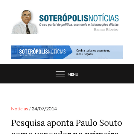
Skip
to
content
PORTAL DE NOTÍCIAS DE SALVADOR E
SOTERÓPOLIS NOTÍCIAS
REGIÃO, POR ITAMAR RIBEIRO
MENU
Posted
Notícias
24/07/2014
on
Pesquisa aponta Paulo Souto