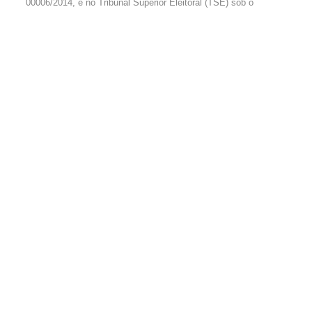
00006/2014, e no Tribunal Superior Eleitoral (TSE) sob o