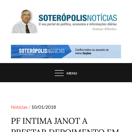
Skip
to
content
PORTAL DE NOTÍCIAS DE SALVADOR E
SOTERÓPOLIS NOTÍCIAS
REGIÃO, POR ITAMAR RIBEIRO
MENU
Posted
Notícias
10/01/2018
on
PF INTIMA JANOT A