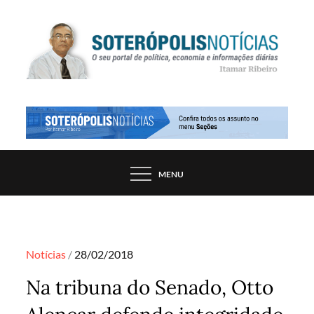
Skip
to
content
PORTAL DE NOTÍCIAS DE SALVADOR E
SOTERÓPOLIS NOTÍCIAS
REGIÃO, POR ITAMAR RIBEIRO
MENU
Posted
Notícias
28/02/2018
on
Na tribuna do Senado, Otto