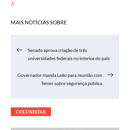
X
.
MAIS NOTÍCIAS SOBRE
Navegação
Senado aprova criação de três
universidades federais no interior do paí­s
de
Governador manda Leão para reunião com
Post
Temer sobre segurança pública
COLUNISTAS