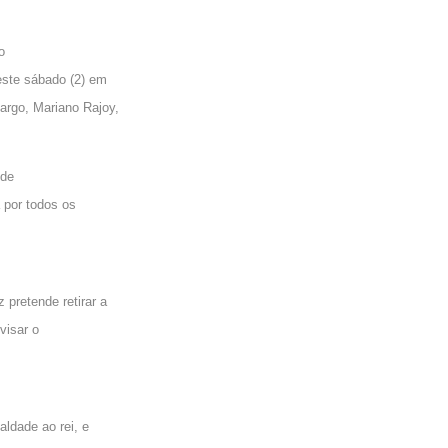
o
este sábado (2) em
argo, Mariano Rajoy,
 de
 por todos os
pretende retirar a
visar o
ldade ao rei, e