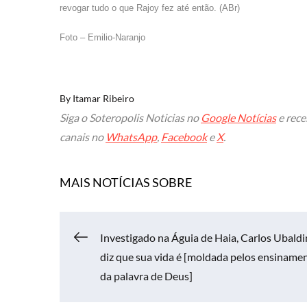
revogar tudo o que Rajoy fez até então. (ABr)
Foto – Emilio-Naranjo
By
Itamar Ribeiro
Siga o Soteropolis Noticias no
Google Notícias
e rece
canais no
WhatsApp
,
Facebook
e
X
.
MAIS NOTÍCIAS SOBRE
Navegação
Investigado na Águia de Haia, Carlos Ubald
diz que sua vida é [moldada pelos ensiname
de
da palavra de Deus]