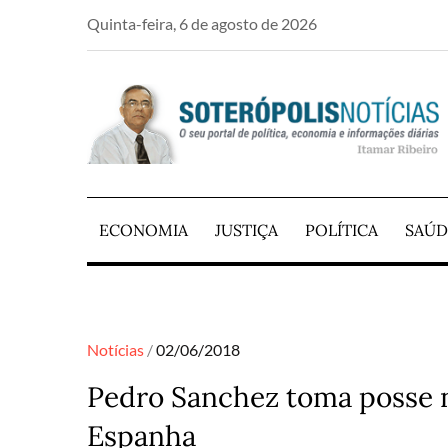
Skip
Quinta-feira, 6 de agosto de 2026
to
content
PORTAL DE NOTÍCIAS DE SALVADOR E RE
SOTERÓPOLIS NO
ECONOMIA
JUSTIÇA
POLÍTICA
SAÚD
Posted
Notícias
02/06/2018
on
Pedro Sanchez toma posse n
Espanha