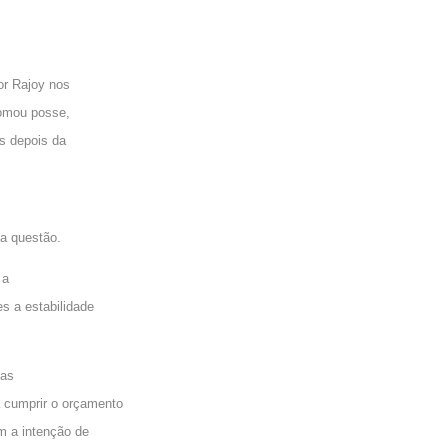
or Rajoy nos
tomou posse,
s depois da
 a questão.
 a
s a estabilidade
nas
 cumprir o orçamento
m a intenção de