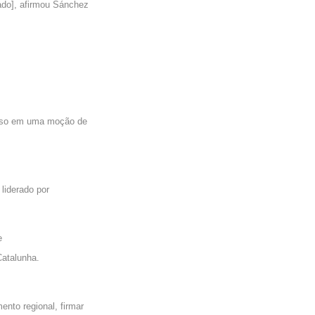
ado], afirmou Sánchez
resso em uma moção de
 liderado por
e
Catalunha.
nto regional, firmar