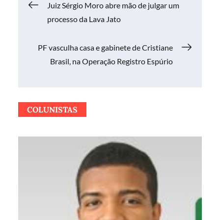
Navegação
Juiz Sérgio Moro abre mão de julgar um
processo da Lava Jato
de
PF vasculha casa e gabinete de Cristiane
Post
Brasil, na Operação Registro Espúrio
COLUNISTAS