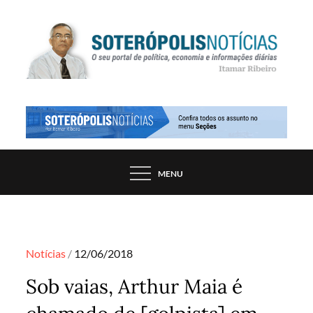
Skip
to
content
PORTAL DE NOTÍCIAS DE SALVADOR E
SOTERÓPOLIS NOTÍCIAS
REGIÃO, POR ITAMAR RIBEIRO
MENU
Posted
Notícias
12/06/2018
on
Sob vaias, Arthur Maia é