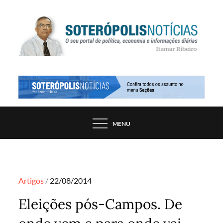
Skip
to
content
PORTAL DE NOTÍCIAS DE SALVADOR E
SOTERÓPOLIS NOTÍCIAS
REGIÃO, POR ITAMAR RIBEIRO
MENU
Posted
Artigos
22/08/2014
on
Eleições pós-Campos. De