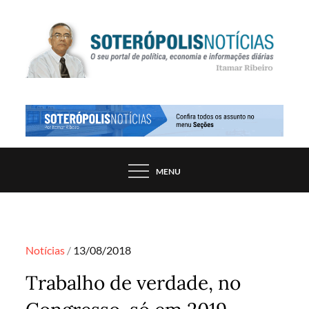
Skip
to
content
PORTAL DE NOTÍCIAS DE SALVADOR E
SOTERÓPOLIS NOTÍCIAS
REGIÃO, POR ITAMAR RIBEIRO
MENU
Posted
Notícias
13/08/2018
on
Trabalho de verdade, no