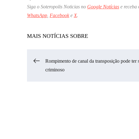
Siga o Soteropolis Noticias no
Google Notícias
e receba 
WhatsApp
,
Facebook
e
X
.
MAIS NOTÍCIAS SOBRE
Navegação
Rompimento de canal da transposição pode ter 
criminoso
de
Post