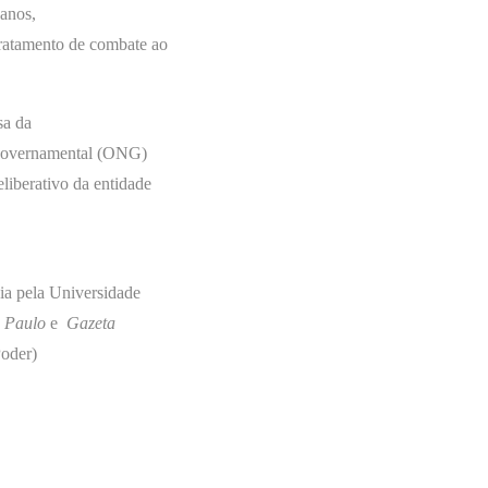
anos,
tratamento de combate ao
sa da
 governamental (ONG)
liberativo da entidade
cia pela Universidade
. Paulo
e
Gazeta
Poder)