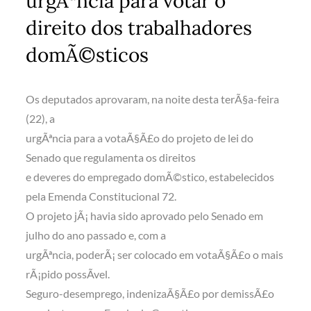
urgÃªncia para votar o
direito dos trabalhadores
domÃ©sticos
Os deputados aprovaram, na noite desta terÃ§a-feira
(22), a
urgÃªncia para a votaÃ§Ã£o do projeto de lei do
Senado que regulamenta os direitos
e deveres do empregado domÃ©stico, estabelecidos
pela Emenda Constitucional 72.
O projeto jÃ¡ havia sido aprovado pelo Senado em
julho do ano passado e, com a
urgÃªncia, poderÃ¡ ser colocado em votaÃ§Ã£o o mais
rÃ¡pido possÃ­vel.
Seguro-desemprego, indenizaÃ§Ã£o por demissÃ£o