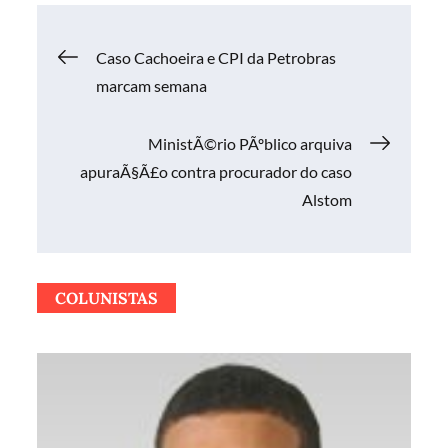
Navegação
Caso Cachoeira e CPI da Petrobras
marcam semana
de
MinistÃ©rio PÃºblico arquiva
Post
apuraÃ§Ã£o contra procurador do caso
Alstom
COLUNISTAS