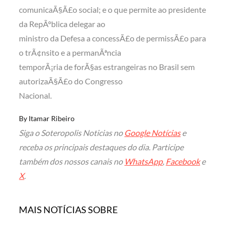
comunicaÃ§Ã£o social; e o que permite ao presidente
da RepÃºblica delegar ao
ministro da Defesa a concessÃ£o de permissÃ£o para
o trÃ¢nsito e a permanÃªncia
temporÃ¡ria de forÃ§as estrangeiras no Brasil sem
autorizaÃ§Ã£o do Congresso
Nacional.
By
Itamar Ribeiro
Siga o Soteropolis Noticias no
Google Notícias
e
receba os principais destaques do dia. Participe
também dos nossos canais no
WhatsApp
,
Facebook
e
X
.
MAIS NOTÍCIAS SOBRE