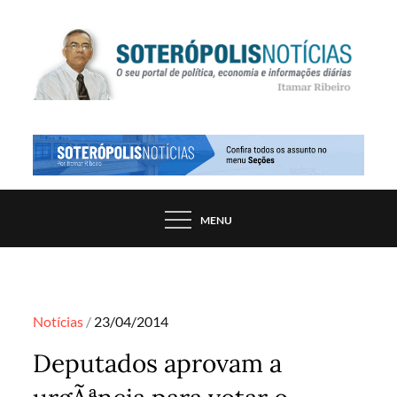
Skip
to
content
PORTAL DE NOTÍCIAS DE SALVADOR E
SOTERÓPOLIS NOTÍCIAS
REGIÃO, POR ITAMAR RIBEIRO
MENU
Posted
Notícias
23/04/2014
on
Deputados aprovam a