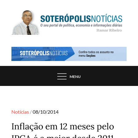
Skip
to
content
PORTAL DE NOTÍCIAS DE SALVADOR E
SOTERÓPOLIS NOTÍCIAS
REGIÃO, POR ITAMAR RIBEIRO
MENU
Posted
Notícias
08/10/2014
on
Inflação em 12 meses pelo