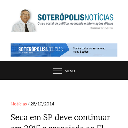
Skip
to
content
PORTAL DE NOTÍCIAS DE SALVADOR E
SOTERÓPOLIS NOTÍCIAS
REGIÃO, POR ITAMAR RIBEIRO
MENU
Posted
Notícias
28/10/2014
on
Seca em SP deve continuar