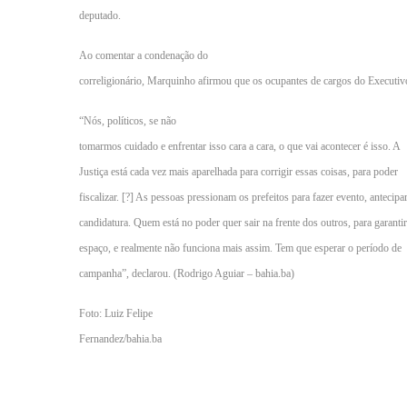
deputado.
Ao comentar a condenação do
correligionário, Marquinho afirmou que os ocupantes de cargos do Executivo
“Nós, políticos, se não
tomarmos cuidado e enfrentar isso cara a cara, o que vai acontecer é isso. A
Justiça está cada vez mais aparelhada para corrigir essas coisas, para poder
fiscalizar. [?] As pessoas pressionam os prefeitos para fazer evento, antecipa
candidatura. Quem está no poder quer sair na frente dos outros, para garantir
espaço, e realmente não funciona mais assim. Tem que esperar o período de
campanha”, declarou. (Rodrigo Aguiar – bahia.ba)
Foto: Luiz Felipe
Fernandez/bahia.ba