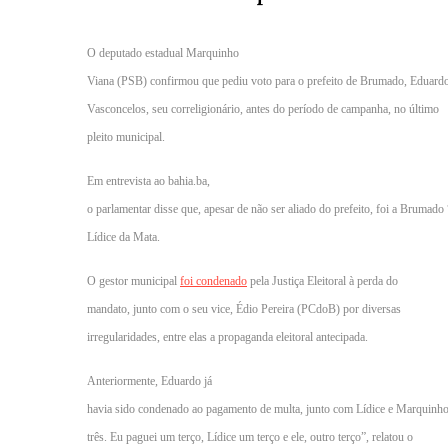
O deputado estadual Marquinho
Viana (PSB) confirmou que pediu voto para o prefeito de Brumado, Eduard
Vasconcelos, seu correligionário, antes do período de campanha, no último
pleito municipal.
Em entrevista ao bahia.ba,
o parlamentar disse que, apesar de não ser aliado do prefeito, foi a Bruma
Lídice da Mata.
O gestor municipal
foi condenado
pela Justiça Eleitoral à perda do
mandato, junto com o seu vice, Édio Pereira (PCdoB) por diversas
irregularidades, entre elas a propaganda eleitoral antecipada.
Anteriormente, Eduardo já
havia sido condenado ao pagamento de multa, junto com Lídice e Marquinho
três. Eu paguei um terço, Lídice um terço e ele, outro terço”, relatou o