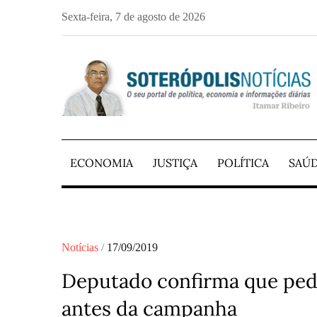
Skip
Sexta-feira, 7 de agosto de 2026
to
content
PORTAL DE NOTÍCIAS DE SALVADOR E 
SOTERÓPOLIS NO
ECONOMIA
JUSTIÇA
POLÍTICA
SAÚ
Posted
Notícias
17/09/2019
on
Deputado confirma que pedi
antes da campanha