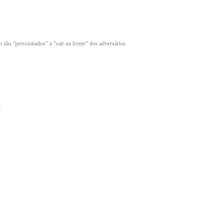
 são “pressionados” a “sair na frente” dos adversários.
r