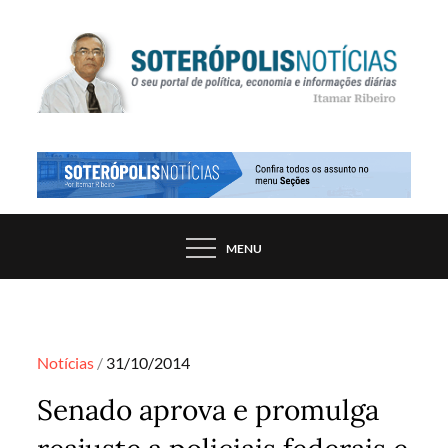
Skip
to
content
PORTAL DE NOTÍCIAS DE SALVADOR E
SOTERÓPOLIS NOTÍCIAS
REGIÃO, POR ITAMAR RIBEIRO
MENU
Posted
Notícias
31/10/2014
on
Senado aprova e promulga