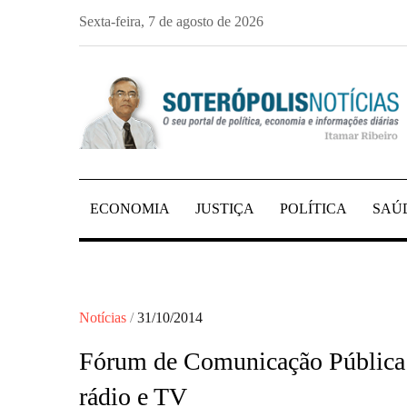
Skip
Sexta-feira, 7 de agosto de 2026
to
content
PORTAL DE NOTÍCIAS DE SALVADOR E 
SOTERÓPOLIS NO
ECONOMIA
JUSTIÇA
POLÍTICA
SAÚ
Posted
Notícias
31/10/2014
on
Fórum de Comunicação Pública d
rádio e TV