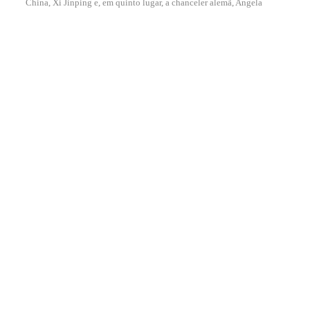
China, Xi Jinping e, em quinto lugar, a chanceler alemã, Angela