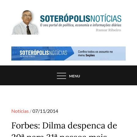
Skip
to
content
PORTAL DE NOTÍCIAS DE SALVADOR E
SOTERÓPOLIS NOTÍCIAS
REGIÃO, POR ITAMAR RIBEIRO
MENU
Posted
Notícias
07/11/2014
on
Forbes: Dilma despenca de