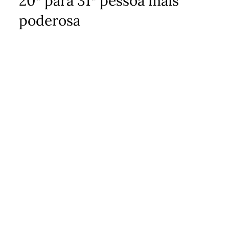
20ª para 31ª pessoa mais
poderosa