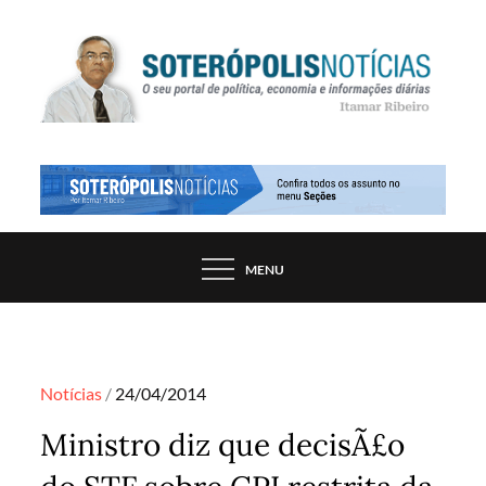
Skip
to
content
PORTAL DE NOTÍCIAS DE SALVADOR E
SOTERÓPOLIS NOTÍCIAS
REGIÃO, POR ITAMAR RIBEIRO
MENU
Posted
Notícias
24/04/2014
on
Ministro diz que decisÃ£o