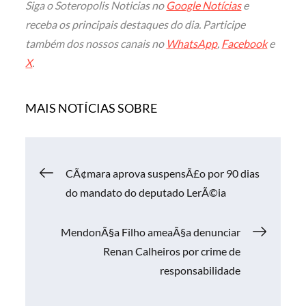
Siga o Soteropolis Noticias no
Google Notícias
e
receba os principais destaques do dia. Participe
também dos nossos canais no
WhatsApp
,
Facebook
e
X
.
MAIS NOTÍCIAS SOBRE
Navegação
CÃ¢mara aprova suspensÃ£o por 90 dias
do mandato do deputado LerÃ©ia
de
MendonÃ§a Filho ameaÃ§a denunciar
Post
Renan Calheiros por crime de
responsabilidade