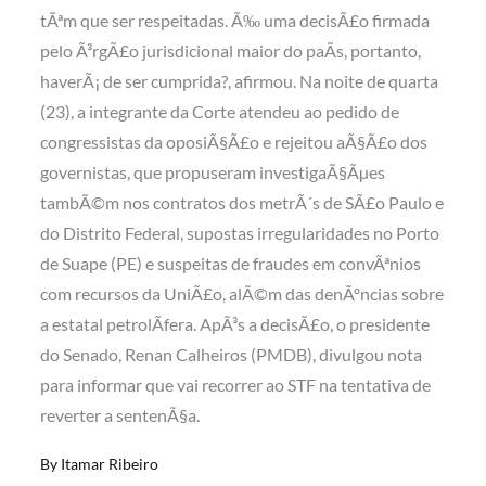
tÃªm que ser respeitadas. Ã‰ uma decisÃ£o firmada
pelo Ã³rgÃ£o jurisdicional maior do paÃ­s, portanto,
haverÃ¡ de ser cumprida?, afirmou. Na noite de quarta
(23), a integrante da Corte
atendeu ao pedido de
congressistas da oposiÃ§Ã£o
e rejeitou aÃ§Ã£o dos
governistas, que propuseram investigaÃ§Ãµes
tambÃ©m nos contratos dos metrÃ´s de SÃ£o Paulo e
do Distrito Federal, supostas irregularidades no Porto
de Suape (PE) e suspeitas de fraudes em convÃªnios
com recursos da UniÃ£o, alÃ©m das denÃºncias sobre
a estatal petrolÃ­fera. ApÃ³s a decisÃ£o, o presidente
do Senado, Renan Calheiros (PMDB), divulgou nota
para informar que
vai recorrer ao STF
na tentativa de
reverter a sentenÃ§a.
By
Itamar Ribeiro