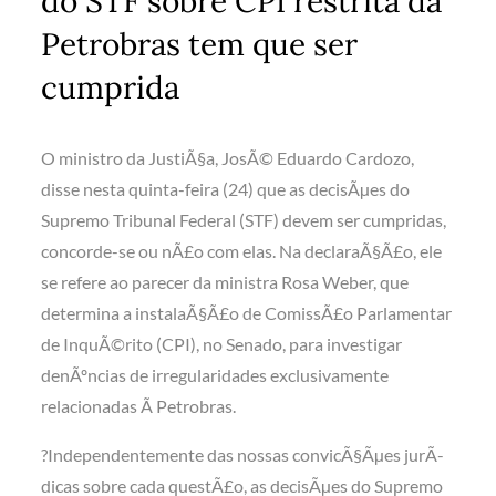
do STF sobre CPI restrita da
Petrobras tem que ser
cumprida
O ministro da JustiÃ§a, JosÃ© Eduardo Cardozo,
disse nesta quinta-feira (24) que as decisÃµes do
Supremo Tribunal Federal (STF) devem ser cumpridas,
concorde-se ou nÃ£o com elas. Na declaraÃ§Ã£o, ele
se refere ao parecer da ministra Rosa Weber, que
determina a instalaÃ§Ã£o de ComissÃ£o Parlamentar
de InquÃ©rito (CPI), no Senado, para investigar
denÃºncias de irregularidades exclusivamente
relacionadas Ã Petrobras.
?Independentemente das nossas convicÃ§Ãµes jurÃ­
dicas sobre cada questÃ£o, as decisÃµes do Supremo