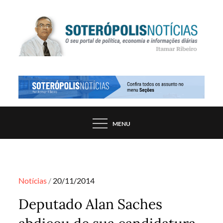
Skip
to
content
PORTAL DE NOTÍCIAS DE SALVADOR E
SOTERÓPOLIS NOTÍCIAS
REGIÃO, POR ITAMAR RIBEIRO
MENU
Posted
Notícias
20/11/2014
on
Deputado Alan Saches