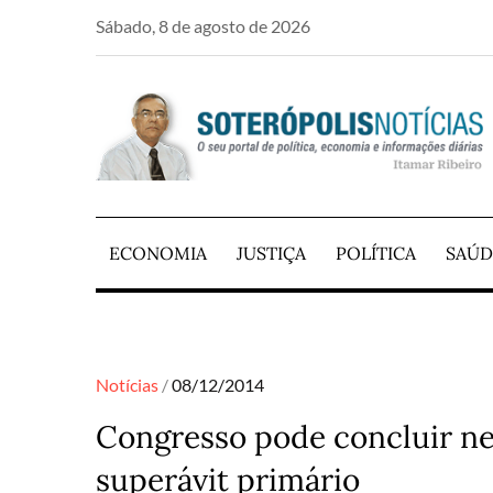
Skip
Sábado, 8 de agosto de 2026
to
content
PORTAL DE NOTÍCIAS DE SALVADOR E RE
SOTERÓPOLIS NO
ECONOMIA
JUSTIÇA
POLÍTICA
SAÚD
Posted
Notícias
08/12/2014
on
Congresso pode concluir ne
superávit primário