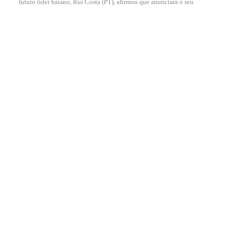
futuro líder baiano, Rui Costa (PT), afirmou que anunciará o seu