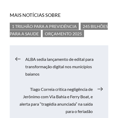
MAIS NOTÍCIAS SOBRE
1 TRILHÃO PARA A PREVIDÊNCIA
245 BILHÕES
PARA A SAUDE
ORÇAMENTO 2025
Navegação
ALBA sedia lançamento de edital para
transformação digital nos municípios
de
baianos
Post
Tiago Correia critica negligência de
Jerônimo com Via Bahia e Ferry Boat, e
alerta para “tragédia anunciada” na saída
para o feriadão