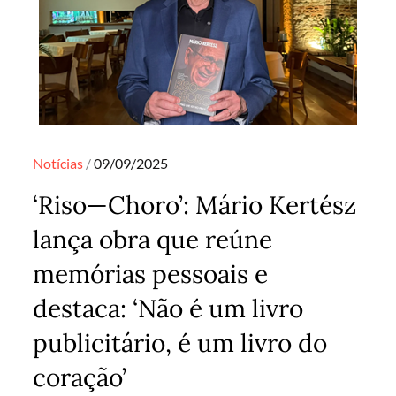
Posted
Notícias
09/09/2025
on
‘Riso—Choro’: Mário Kertész
lança obra que reúne
memórias pessoais e
destaca: ‘Não é um livro
publicitário, é um livro do
coração’