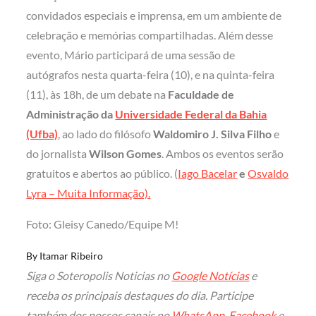
convidados especiais e imprensa, em um ambiente de
celebração e memórias compartilhadas. Além desse
evento, Mário participará de uma sessão de
autógrafos nesta quarta-feira (10), e na quinta-feira
(11), às 18h, de um debate na
Faculdade de
Administração da
Universidade Federal da Bahia
(Ufba)
, ao lado do filósofo
Waldomiro J. Silva Filho
e
do jornalista
Wilson Gomes
. Ambos os eventos serão
gratuitos e abertos ao público. (
Iago Bacelar
e
Osvaldo
Lyra – Muita Informação).
Foto: Gleisy Canedo/Equipe M!
By
Itamar Ribeiro
Siga o Soteropolis Noticias no
Google Notícias
e
receba os principais destaques do dia. Participe
também dos nossos canais no
WhatsApp
,
Facebook
e