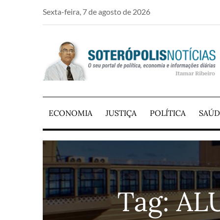
Skip
Sexta-feira, 7 de agosto de 2026
to
content
PORTAL DE NOTÍCIAS DE SALVADOR E RE
SOTERÓPOLIS NO
ECONOMIA
JUSTIÇA
POLÍTICA
SAÚD
Tag:
AL