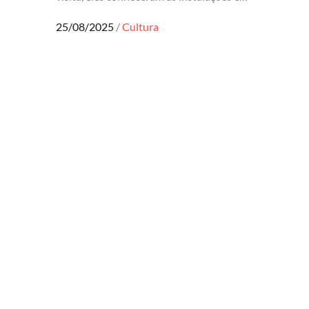
Posted
25/08/2025
Cultura
on