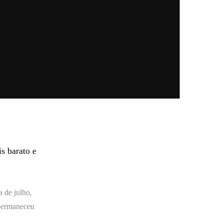
is barato e
 de julho,
 permaneceu