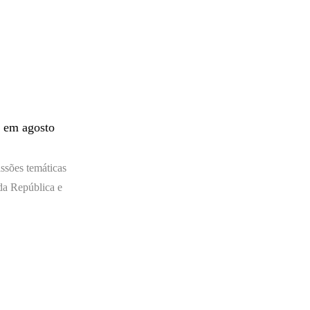
s em agosto
issões temáticas
 da República e