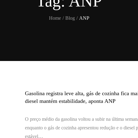
Tag:
ANP
Home
Blog
ANP
Gasolina registra leve alta, gás de cozinha fica ma
diesel mantém estabilidade, aponta ANP
O preço médio da gasolina voltou a subir na última semana
enquanto o gás de cozinha apresentou redução e o diesel
estável…