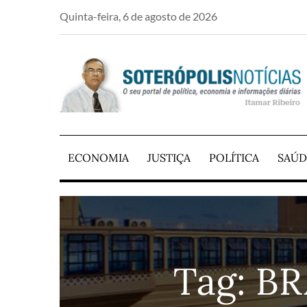
Skip
Quinta-feira, 6 de agosto de 2026
to
content
PORTAL DE NOTÍCIAS DE SALVADOR E RE
SOTERÓPOLIS NO
ECONOMIA
JUSTIÇA
POLÍTICA
SAÚD
Tag:
BR