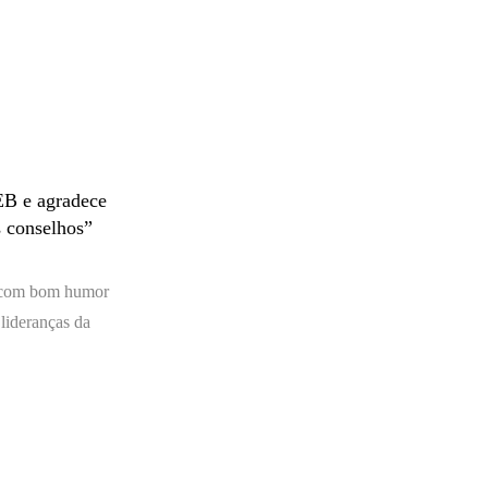
B e agradece
s conselhos”
do com bom humor
lideranças da