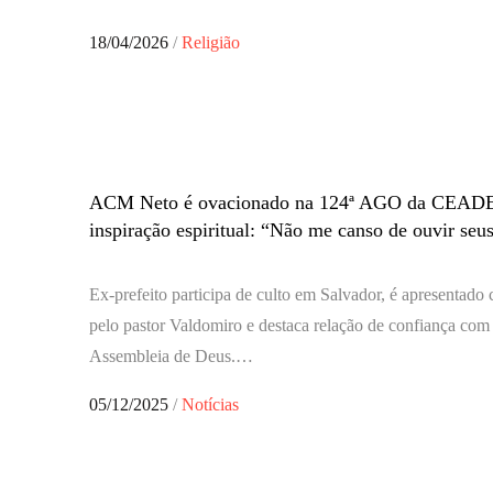
Posted
18/04/2026
Religião
on
ACM Neto é ovacionado na 124ª AGO da CEADE
inspiração espiritual: “Não me canso de ouvir seu
Ex-prefeito participa de culto em Salvador, é apresenta
pelo pastor Valdomiro e destaca relação de confiança com 
Assembleia de Deus.…
Posted
05/12/2025
Notícias
on