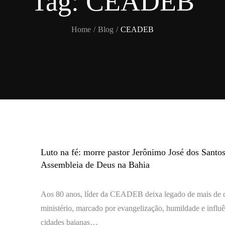
Tag:
CEADEB
Home
Blog
CEADEB
Luto na fé: morre pastor Jerônimo José dos Santos
Assembleia de Deus na Bahia
Aos 80 anos, líder da CEADEB deixa legado de mais de 
ministério, marcado por evangelização, humildade e influ
cidades baianas…