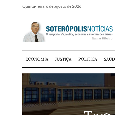
Skip
Quinta-feira, 6 de agosto de 2026
to
content
PORTAL DE NOTÍCIAS DE SALVADOR E RE
SOTERÓPOLIS NO
ECONOMIA
JUSTIÇA
POLÍTICA
SAÚD