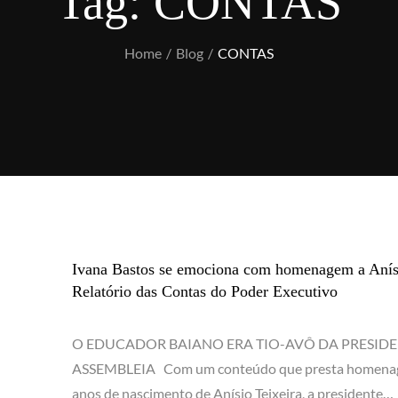
Tag:
CONTAS
Home
Blog
CONTAS
Ivana Bastos se emociona com homenagem a Anísi
Relatório das Contas do Poder Executivo
O EDUCADOR BAIANO ERA TIO-AVÔ DA PRESIDE
ASSEMBLEIA Com um conteúdo que presta homena
anos de nascimento de Anísio Teixeira, a presidente…