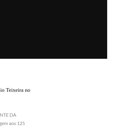
o Teixeira no
NTE DA
gem aos 125