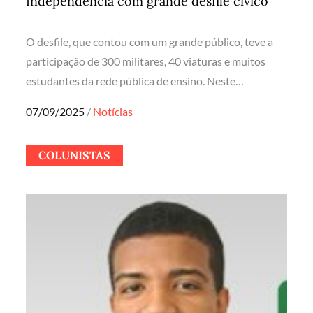
Independência com grande desfile cívico
O desfile, que contou com um grande público, teve a
participação de 300 militares, 40 viaturas e muitos
estudantes da rede pública de ensino. Neste…
Posted
07/09/2025
Notícias
on
COLUNISTAS