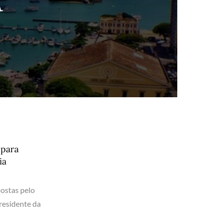
A
 para
ia
postas pelo
residente da