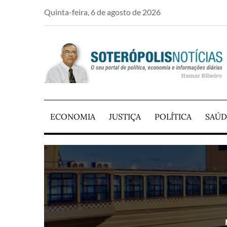
Skip
Quinta-feira, 6 de agosto de 2026
to
content
PORTAL DE NOTÍCIAS DE SALVADOR E RE
SOTERÓPOLIS NO
ECONOMIA
JUSTIÇA
POLÍTICA
SAÚD