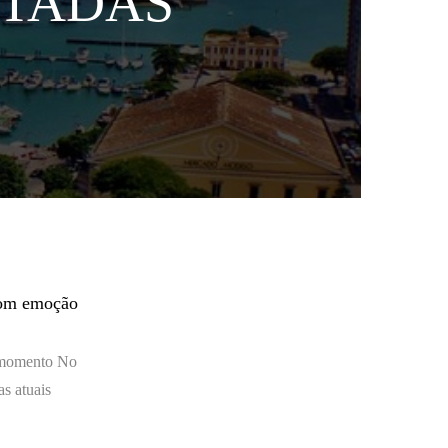
UTADAS
com emoção
ó momento No
as atuais