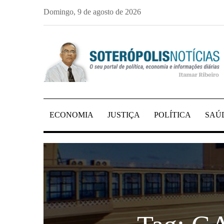
Skip
Domingo, 9 de agosto de 2026
to
content
PORTAL DE NOTÍCIAS DE SALVADOR E 
SOTERÓPOLIS NO
ECONOMIA
JUSTIÇA
POLÍTICA
SAÚ