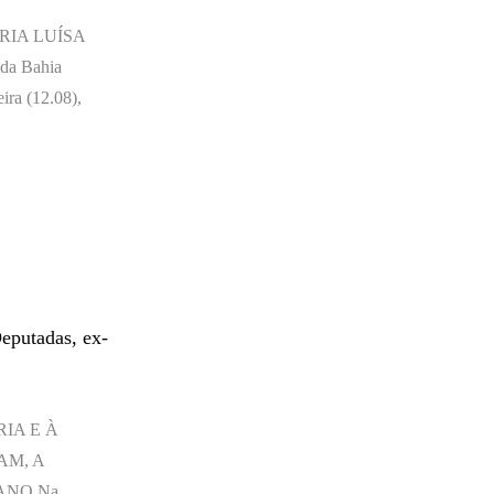
RIA LUÍSA
da Bahia
ira (12.08),
Deputadas, ex-
IA E À
AM, A
ANO Na