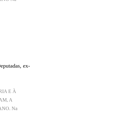
Deputadas, ex-
IA E À
AM, A
ANO. Na