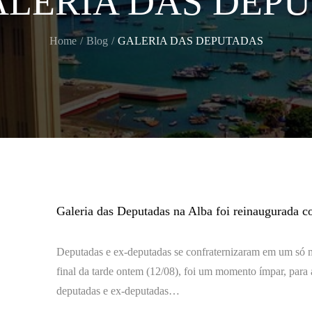
ALERIA DAS DEP
Home
Blog
GALERIA DAS DEPUTADAS
Galeria das Deputadas na Alba foi reinaugurada 
Deputadas e ex-deputadas se confraternizaram em um s
final da tarde ontem (12/08), foi um momento ímpar, para 
deputadas e ex-deputadas…