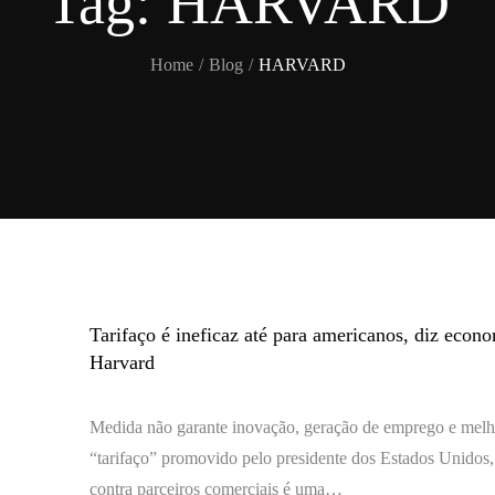
Tag:
HARVARD
Home
Blog
HARVARD
Tarifaço é ineficaz até para americanos, diz econo
Harvard
Medida não garante inovação, geração de emprego e melho
“tarifaço” promovido pelo presidente dos Estados Unidos
contra parceiros comerciais é uma…