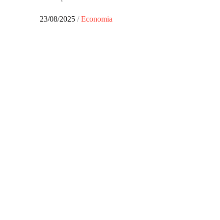
Posted
23/08/2025
Economia
on