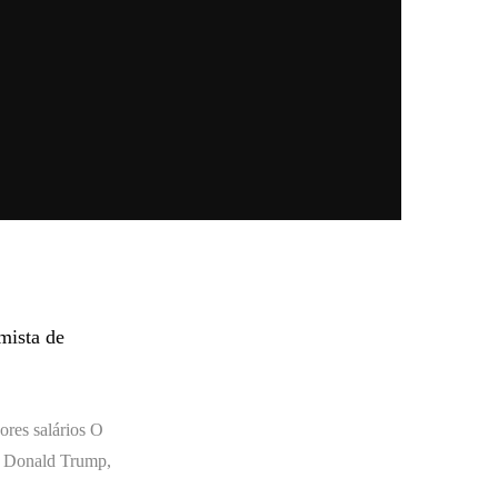
mista de
res salários O
, Donald Trump,