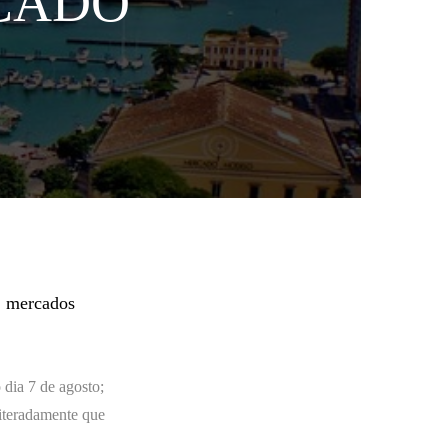
CADO
o; mercados
 dia 7 de agosto;
iteradamente que