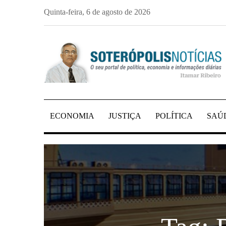
Skip
Quinta-feira, 6 de agosto de 2026
to
content
PORTAL DE NOTÍCIAS DE SALVADOR E 
SOTERÓPOLIS NO
ECONOMIA
JUSTIÇA
POLÍTICA
SAÚ