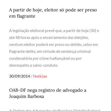
on
A partir de hoje, eleitor só pode ser preso
em flagrante
A legislação eleitoral prevê que, a partir de hoje (30) e
até 48 horas após o encerramento das eleições,
nenhum eleitor poderá ser preso ou detido, salvo em
flagrante delito, em virtude de sentença criminal
condenatória por crime inafiançável ou por
desrespeito a salvo-conduto.
Posted
30/09/2014
Notícias
on
OAB-DF nega registro de advogado a
Joaquim Barbosa
A Ordem dos Advogados do Brasil no Distrito Federal