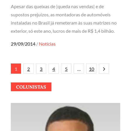
Apesar das queixas de |queda nas vendas| e de
supostos prejuízos, as montadoras de automóveis
instaladas no Brasil já remeteram às suas matrizes no
exterior, só este ano, lucros de mais de R$ 1,4 bilhão.
Posted
29/09/2014
Notícias
on
Paginação
1
2
3
4
5
…
10
de
COLUNISTAS
posts