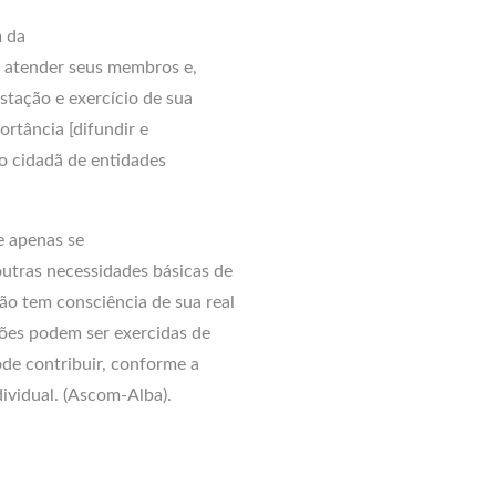
m da
e atender seus membros e,
stação e exercício de sua
rtância [difundir e
o cidadã de entidades
e apenas se
outras necessidades básicas de
o tem consciência de sua real
ições podem ser exercidas de
de contribuir, conforme a
dividual. (Ascom-Alba).