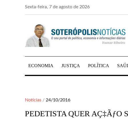
Skip
Sexta-feira, 7 de agosto de 2026
to
content
PORTAL DE NOTÍCIAS DE SALVADOR E R
SOTERÓPOLIS NO
ECONOMIA
JUSTIÇA
POLÍTICA
SAÚ
Posted
Notícias
24/10/2016
on
PEDETISTA QUER AÇ‡ÃƒO 