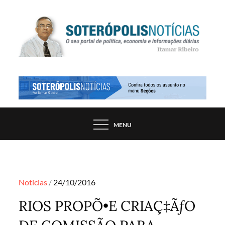
Skip
to
content
PORTAL DE NOTÍCIAS DE SALVADOR E
SOTERÓPOLIS NOTÍCIAS
REGIÃO, POR ITAMAR RIBEIRO
MENU
Posted
Notícias
24/10/2016
on
RIOS PROPÕ•E CRIAÇ‡ÃƒO