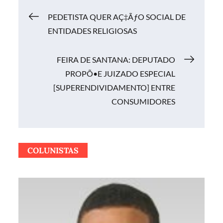
Navegação
PEDETISTA QUER AÇ‡ÃƒO SOCIAL DE
ENTIDADES RELIGIOSAS
de
FEIRA DE SANTANA: DEPUTADO
Post
PROPÕ•E JUIZADO ESPECIAL
[SUPERENDIVIDAMENTO] ENTRE
CONSUMIDORES
COLUNISTAS