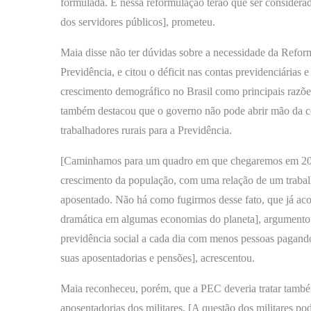
formulada. E nessa reformulação terão que ser considerad
dos servidores públicos], prometeu.
Maia disse não ter dúvidas sobre a necessidade da Refor
Previdência, e citou o déficit nas contas previdenciárias e
crescimento demográfico no Brasil como principais razõe
também destacou que o governo não pode abrir mão da c
trabalhadores rurais para a Previdência.
[Caminhamos para um quadro em que chegaremos em 2
crescimento da população, com uma relação de um trabal
aposentado. Não há como fugirmos desse fato, que já ac
dramática em algumas economias do planeta], argumento
previdência social a cada dia com menos pessoas pagand
suas aposentadorias e pensões], acrescentou.
Maia reconheceu, porém, que a PEC deveria tratar tamb
aposentadorias dos militares. [A questão dos militares po