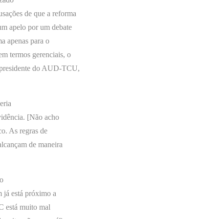
usações de que a reforma
 um apelo por um debate
ma apenas para o
em termos gerenciais, o
 a presidente do AUD-TCU,
eria
vidência. [Não acho
co. As regras de
 alcançam de maneira
 o
m já está próximo a
EC está muito mal