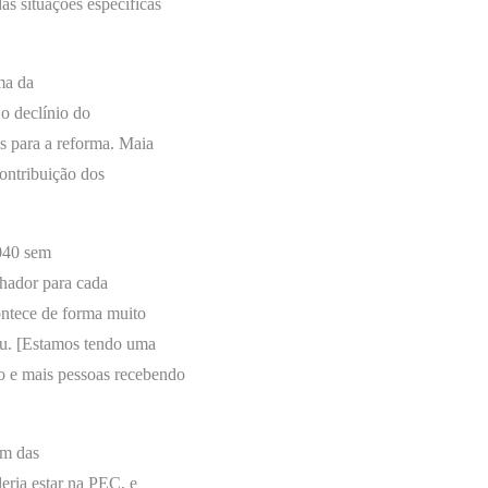
as situações específicas
ma da
 o declínio do
s para a reforma. Maia
ontribuição dos
040 sem
hador para cada
ontece de forma muito
u. [Estamos tendo uma
o e mais pessoas recebendo
ém das
deria estar na PEC, e