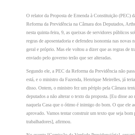
O relator da Proposta de Emenda à Constituição (PEC) d
Reforma da Previdência na Câmara dos Deputados, Arth
nesta quinta-feira, 9, as queixas de servidores públicos 
regras de aposentadoria e defendeu isonomia nas novas 
geral e próprio. Mas ele voltou a dizer que as regras de t
enviado pelo governo terão que ser alteradas.
Segundo ele, a PEC da Reforma da Previdência não pas
está, e o ministro da Fazenda, Henrique Meirelles, já teria
disso. Ontem, o ministro fez um périplo pela Câmara ten
deputados a não alterar o texto da proposta. [Eu disse ao
naquela Casa que o ótimo é inimigo do bom. O que ele a
aprovado. Vamos tentar construir um texto que seja bom 
trabalhadores], afirmou.
No evento [Comissão da Verdade Previdenciária], organ