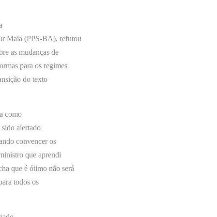
a
ur Maia (PPS-BA), refutou
sobre as mudanças de
normas para os regimes
ransição do texto
sa como
 sido alertado
tando convencer os
 ministro que aprendi
cha que é ótimo não será
para todos os
izado