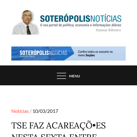
Skip
to
content
PORTAL DE NOTÍCIAS DE SALVADOR E
SOTERÓPOLIS NOTÍCIAS
REGIÃO, POR ITAMAR RIBEIRO
MENU
Posted
Notícias
10/03/2017
on
TSE FAZ ACAREAÇÕ•ES