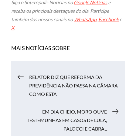
Siga o Soteropolis Noticias no
Google Notícias
e
receba os principais destaques do dia. Participe
também dos nossos canais no
WhatsApp
,
Facebook
e
X
.
MAIS NOTÍCIAS SOBRE
Navegação
RELATOR DIZ QUE REFORMA DA
PREVIDÊNCIA NÃO PASSA NA CÂMARA
de
COMO ESTÁ
Post
EM DIA CHEIO, MORO OUVE
TESTEMUNHAS EM CASOS DE LULA,
PALOCCI E CABRAL