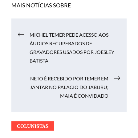
MAIS NOTÍCIAS SOBRE
Navegação
MICHEL TEMER PEDE ACESSO AOS
ÁUDIOS RECUPERADOS DE
de
GRAVADORES USADOS POR JOESLEY
BATISTA
Post
NETO É RECEBIDO POR TEMER EM
JANTAR NO PALÁCIO DO JABURU;
MAIA É CONVIDADO
COLUNISTAS