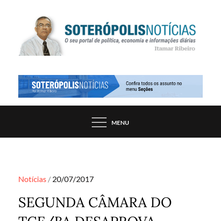
Skip
to
content
PORTAL DE NOTÍCIAS DE SALVADOR E
SOTERÓPOLIS NOTÍCIAS
REGIÃO, POR ITAMAR RIBEIRO
MENU
Posted
Notícias
20/07/2017
on
SEGUNDA CÂMARA DO