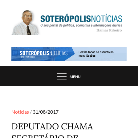
Skip
to
content
PORTAL DE NOTÍCIAS DE SALVADOR E
SOTERÓPOLIS NOTÍCIAS
REGIÃO, POR ITAMAR RIBEIRO
MENU
Posted
Notícias
31/08/2017
on
DEPUTADO CHAMA