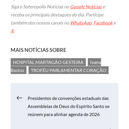
Siga o Soteropolis Noticias no
Google Notícias
e
receba os principais destaques do dia. Participe
também dos nossos canais no
WhatsApp
,
Facebook
e
X
.
MAIS NOTÍCIAS SOBRE
HOSPITAL MARTAGÃO GESTEIRA
Ivana
Bastos
TROFÉU PARLAMENTAR CORAÇÃO
Navegação
Presidentes de convenções estaduais das
Assembleias de Deus do Espírito Santo se
de
reúnem para alinhar agenda de 2026