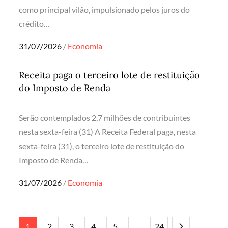
como principal vilão, impulsionado pelos juros do
crédito…
Posted
31/07/2026
Economia
on
Receita paga o terceiro lote de restituição
do Imposto de Renda
Serão contemplados 2,7 milhões de contribuintes
nesta sexta-feira (31) A Receita Federal paga, nesta
sexta-feira (31), o terceiro lote de restituição do
Imposto de Renda…
Posted
31/07/2026
Economia
on
1
2
3
4
5
…
24