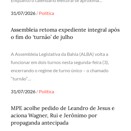
Enquanto o calendário eleitoral se aproxima…
Posted
31/07/2026
Política
on
Assembleia retoma expediente integral após
o fim do ‘turnão’ de julho
A Assembleia Legislativa da Bahia (ALBA) volta a
funcionar em dois turnos nesta segunda-feira (3),
encerrando o regime de turno único – o chamado
“turnão”…
Posted
31/07/2026
Política
on
MPE acolhe pedido de Leandro de Jesus e
aciona Wagner, Rui e Jerônimo por
propaganda antecipada